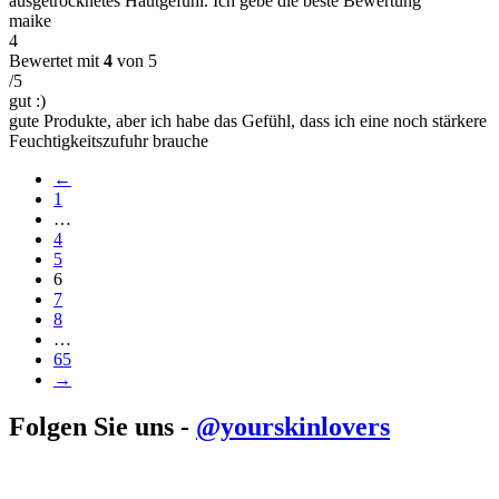
ausgetrocknetes Hautgefühl. Ich gebe die beste Bewertung
maike
4
Bewertet mit
4
von 5
/5
gut :)
gute Produkte, aber ich habe das Gefühl, dass ich eine noch stärkere
Feuchtigkeitszufuhr brauche
←
1
…
4
5
6
7
8
…
65
→
Folgen Sie uns -
@yourskinlovers