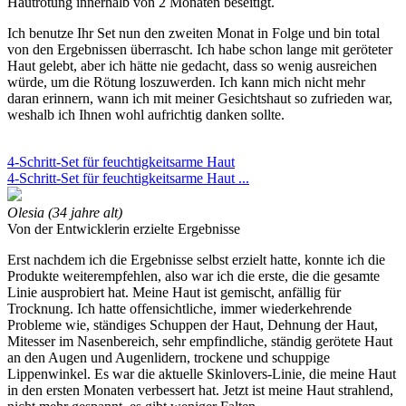
Hautrötung innerhalb von 2 Monaten beseitigt.
Ich benutze Ihr Set nun den zweiten Monat in Folge und bin total
von den Ergebnissen überrascht. Ich habe schon lange mit geröteter
Haut gelebt, aber ich hätte nie gedacht, dass so wenig ausreichen
würde, um die Rötung loszuwerden. Ich kann mich nicht mehr
daran erinnern, wann ich mit meiner Gesichtshaut so zufrieden war,
weshalb ich Ihnen wohl aufrichtig danken sollte.
4-Schritt-Set für feuchtigkeitsarme Haut
4-Schritt-Set für feuchtigkeitsarme Haut ...
Olesia (34 jahre alt)
Von der Entwicklerin erzielte Ergebnisse
Erst nachdem ich die Ergebnisse selbst erzielt hatte, konnte ich die
Produkte weiterempfehlen, also war ich die erste, die die gesamte
Linie ausprobiert hat. Meine Haut ist gemischt, anfällig für
Trocknung. Ich hatte offensichtliche, immer wiederkehrende
Probleme wie, ständiges Schuppen der Haut, Dehnung der Haut,
Mitesser im Nasenbereich, sehr empfindliche, ständig gerötete Haut
an den Augen und Augenlidern, trockene und schuppige
Lippenwinkel. Es war die aktuelle Skinlovers-Linie, die meine Haut
in den ersten Monaten verbessert hat. Jetzt ist meine Haut strahlend,