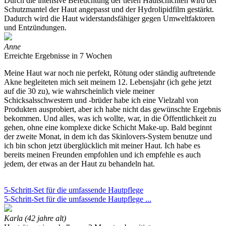
Durch die intensive Befeuchtung der tiefen Hautschichten wird der
Schutzmantel der Haut angepasst und der Hydrolipidfilm gestärkt.
Dadurch wird die Haut widerstandsfähiger gegen Umweltfaktoren
und Entzündungen.
Anne
Erreichte Ergebnisse in 7 Wochen
Meine Haut war noch nie perfekt, Rötung oder ständig auftretende
Akne begleiteten mich seit meinem 12. Lebensjahr (ich gehe jetzt
auf die 30 zu), wie wahrscheinlich viele meiner
Schicksalsschwestern und -brüder habe ich eine Vielzahl von
Produkten ausprobiert, aber ich habe nicht das gewünschte Ergebnis
bekommen. Und alles, was ich wollte, war, in die Öffentlichkeit zu
gehen, ohne eine komplexe dicke Schicht Make-up. Bald beginnt
der zweite Monat, in dem ich das Skinlovers-System benutze und
ich bin schon jetzt überglücklich mit meiner Haut. Ich habe es
bereits meinen Freunden empfohlen und ich empfehle es auch
jedem, der etwas an der Haut zu behandeln hat.
5-Schritt-Set für die umfassende Hautpflege
5-Schritt-Set für die umfassende Hautpflege ...
Karla (42 jahre alt)