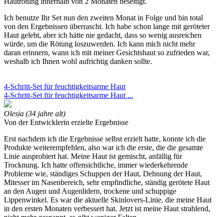
Hautrötung innerhalb von 2 Monaten beseitigt.
Ich benutze Ihr Set nun den zweiten Monat in Folge und bin total
von den Ergebnissen überrascht. Ich habe schon lange mit geröteter
Haut gelebt, aber ich hätte nie gedacht, dass so wenig ausreichen
würde, um die Rötung loszuwerden. Ich kann mich nicht mehr
daran erinnern, wann ich mit meiner Gesichtshaut so zufrieden war,
weshalb ich Ihnen wohl aufrichtig danken sollte.
4-Schritt-Set für feuchtigkeitsarme Haut
4-Schritt-Set für feuchtigkeitsarme Haut ...
Olesia (34 jahre alt)
Von der Entwicklerin erzielte Ergebnisse
Erst nachdem ich die Ergebnisse selbst erzielt hatte, konnte ich die
Produkte weiterempfehlen, also war ich die erste, die die gesamte
Linie ausprobiert hat. Meine Haut ist gemischt, anfällig für
Trocknung. Ich hatte offensichtliche, immer wiederkehrende
Probleme wie, ständiges Schuppen der Haut, Dehnung der Haut,
Mitesser im Nasenbereich, sehr empfindliche, ständig gerötete Haut
an den Augen und Augenlidern, trockene und schuppige
Lippenwinkel. Es war die aktuelle Skinlovers-Linie, die meine Haut
in den ersten Monaten verbessert hat. Jetzt ist meine Haut strahlend,