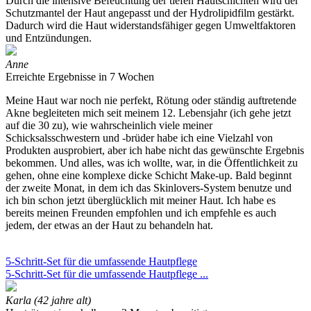
Durch die intensive Befeuchtung der tiefen Hautschichten wird der
Schutzmantel der Haut angepasst und der Hydrolipidfilm gestärkt.
Dadurch wird die Haut widerstandsfähiger gegen Umweltfaktoren
und Entzündungen.
Anne
Erreichte Ergebnisse in 7 Wochen
Meine Haut war noch nie perfekt, Rötung oder ständig auftretende
Akne begleiteten mich seit meinem 12. Lebensjahr (ich gehe jetzt
auf die 30 zu), wie wahrscheinlich viele meiner
Schicksalsschwestern und -brüder habe ich eine Vielzahl von
Produkten ausprobiert, aber ich habe nicht das gewünschte Ergebnis
bekommen. Und alles, was ich wollte, war, in die Öffentlichkeit zu
gehen, ohne eine komplexe dicke Schicht Make-up. Bald beginnt
der zweite Monat, in dem ich das Skinlovers-System benutze und
ich bin schon jetzt überglücklich mit meiner Haut. Ich habe es
bereits meinen Freunden empfohlen und ich empfehle es auch
jedem, der etwas an der Haut zu behandeln hat.
5-Schritt-Set für die umfassende Hautpflege
5-Schritt-Set für die umfassende Hautpflege ...
Karla (42 jahre alt)