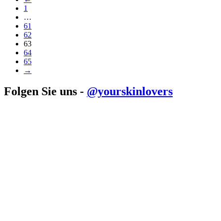
1
…
61
62
63
64
65
→
Folgen Sie uns -
@yourskinlovers
View